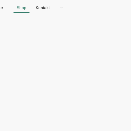
Gänseblum - Skandinavische Mode in Dresden
Shop
Kontakt