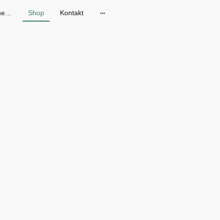
Gänseblum - Skandinavische Mode in Dresden
Shop
Kontakt