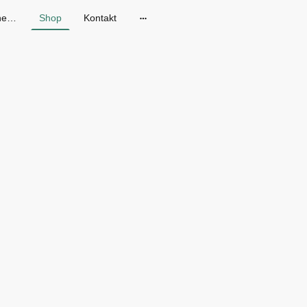
Gänseblum - Skandinavische Mode in Dresden
Shop
Kontakt