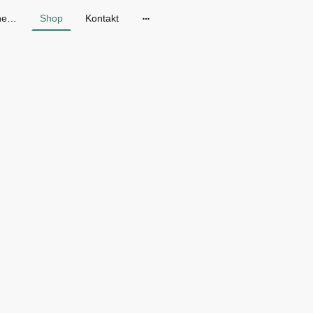
Gänseblum - Skandinavische Mode in Dresden
Shop
Kontakt