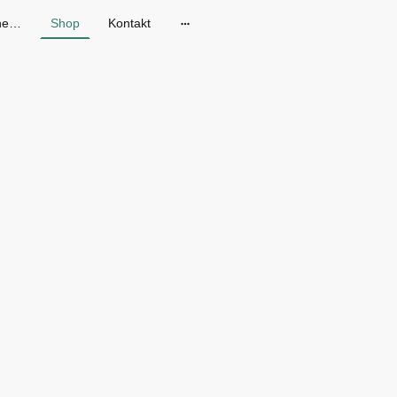
Gänseblum - Skandinavische Mode in Dresden
Shop
Kontakt