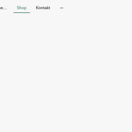
Gänseblum - Skandinavische Mode in Dresden
Shop
Kontakt