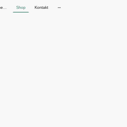
Gänseblum - Skandinavische Mode in Dresden
Shop
Kontakt