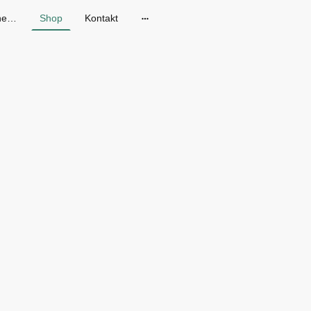
Gänseblum - Skandinavische Mode in Dresden
Shop
Kontakt