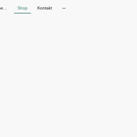
Gänseblum - Skandinavische Mode in Dresden
Shop
Kontakt