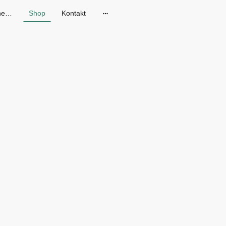
Gänseblum - Skandinavische Mode in Dresden
Shop
Kontakt