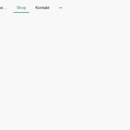
Gänseblum - Skandinavische Mode in Dresden
Shop
Kontakt