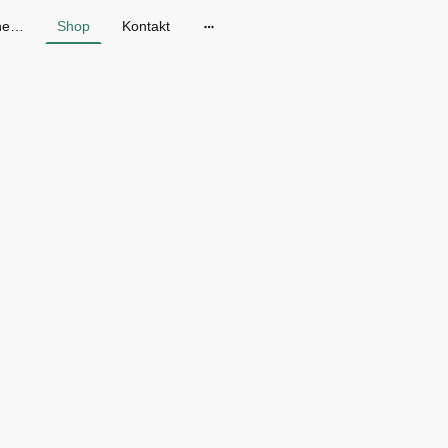
Gänseblum - Skandinavische Mode in Dresden
Shop
Kontakt